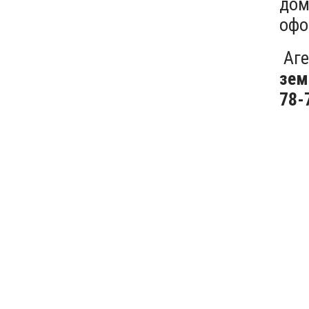
дом
офо
Аге
зем
78-