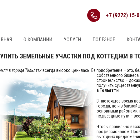
+7 (9272) 15-0
АВНАЯ
О КОМПАНИИ
УСЛУГИ
ПОЛЕЗНОЕ
КОНТ
КУПИТЬ ЗЕМЕЛЬНЫЕ УЧАСТКИ ПОД КОТТЕДЖИ В Т
емля в городе Тольятти
всегда высоко ценилась. Ее приобретение – это, б
собственного бизнеса.
строительство – доказ
получить существенну
в Тольятти
.
В настоящее время все
города, но и в ближай
основными районами, 
подъездные пути – все
Чтобы правильно влож
профессионалом. Пров
выгодных предложений