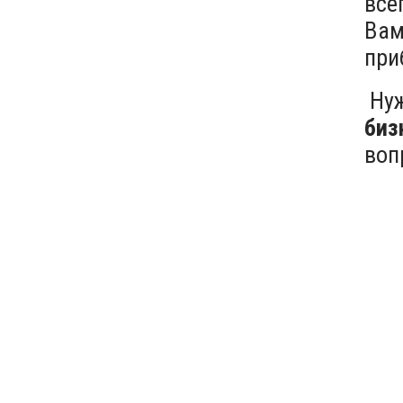
все
Вам
при
Нуж
биз
воп