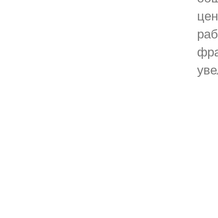
цен
раб
фра
уве