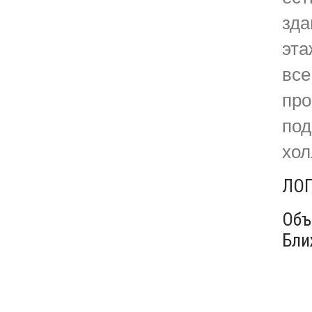
зда
эта
все
про
под
хол
ЛО
Объ
Бли