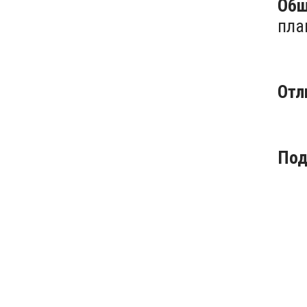
Общ
пла
Отл
Под