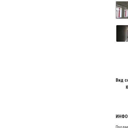
Вид с
ИНФО
Продае