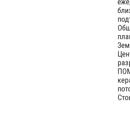
еже
бли
под
Общ
пла
Зем
Цен
раз
ПОМ
кер
пот
Сто