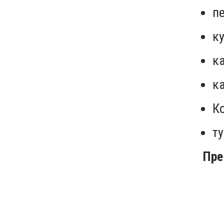
пе
ку
ка
к
К
ту
Пре