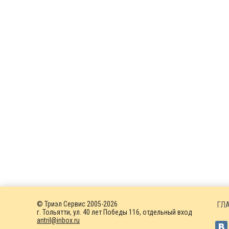
© Триэл Сервис 2005-2026
ГЛ
г. Тольятти, ул. 40 лет Победы 116, отдельный вход
antril@inbox.ru